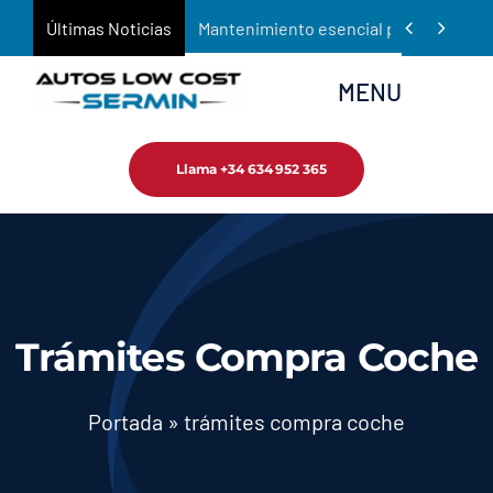
Saltar


Últimas Noticias
Mantenimiento esencial para prolongar 
al
contenido
MENU
Llama +34 634 952 365
Inicio
Empresa
Tienda
Trámites Compra Coche
Servicios
Portada
»
trámites compra coche
Noticias