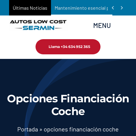
Saltar


Últimas Noticias
Mantenimiento esencial para prolongar 
al
contenido
MENU
Llama +34 634 952 365
Inicio
Empresa
Tienda
Opciones Financiación
Servicios
Coche
Noticias
Portada
»
opciones financiación coche