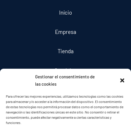
Inicio
Empresa
Tienda
Servicios
Gestionar el consentimiento de
las cookies
Noticias
Para ofrecer las mejores experiencias, utilizamos tecnologías como las cookies
para almacenar y/o acceder a la información del dispositivo. El consentimiento
de estas tecnologías nos permitirá procesar datos como el comportamiento de
Contacto
navegación o las identificaciones únicas en este sitio. No consentir o retirar el
consentimiento, puede afectar negativamente a ciertas características y
funciones.