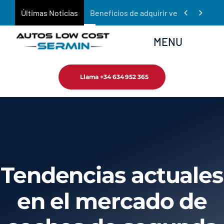
Saltar


Últimas Noticias
Beneficios de adquirir vehículos de oc
al
contenido
MENU
Llama +34 634 952 365
Inicio
Empresa
Tienda
Tendencias actuales
Servicios
en el mercado de
Noticias