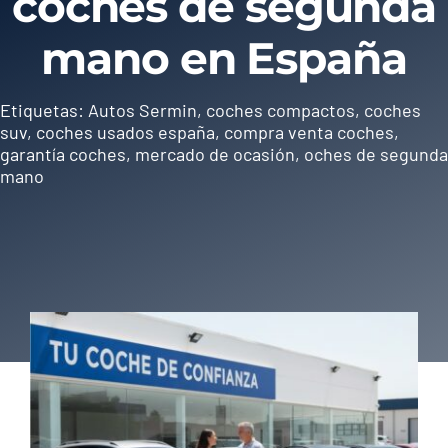
coches de segunda
Contacto
mano en España
Etiquetas:
Autos Sermin
,
coches compactos
,
coches
suv
,
coches usados españa
,
compra venta coches
,
garantía coches
,
mercado de ocasión
,
oches de segunda
mano