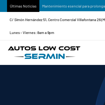
Saltar
Últimas Noticias
Mantenimiento esencial para prolongar 
al
contenido
C/ Simón Hernández 51, Centro Comercial Villafontana 26 (
Lunes – Viernes: 8am a 9pm