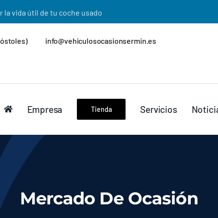
la vida útil de tu coche usado
Móstoles)
info@vehiculosocasionsermin.es
Empresa
Servicios
Notici
Tienda
Mercado De Ocasión