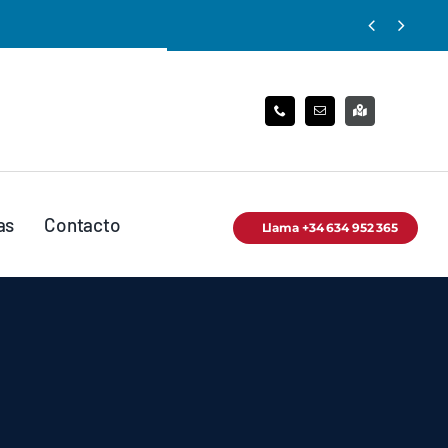


as
Contacto
Llama +34 634 952 365