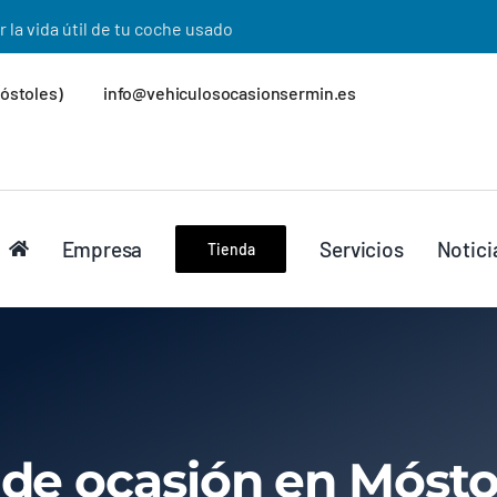
asión certificados
Móstoles)
info@vehiculosocasionsermin.es
Empresa
Servicios
Notici
Tienda
e ocasión en Móstol