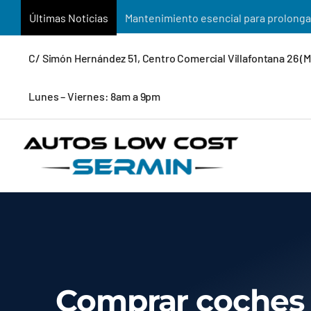
Saltar
Últimas Noticias
Beneficios de adquirir vehículos de oc
al
contenido
C/ Simón Hernández 51, Centro Comercial Villafontana 26 (
Lunes – Viernes: 8am a 9pm
Comprar coches d