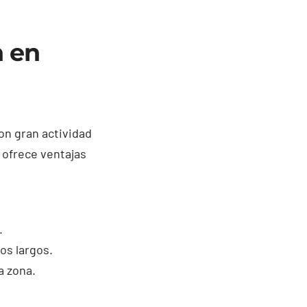
n en
on gran actividad
 ofrece ventajas
.
os largos.
a zona.