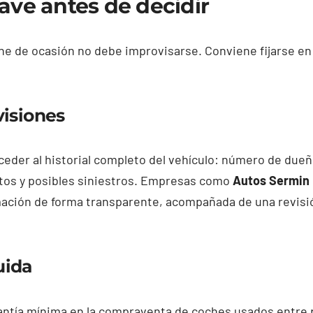
ave antes de decidir
e de ocasión no debe improvisarse. Conviene fijarse en
visiones
ceder al historial completo del vehículo: número de due
tos y posibles siniestros. Empresas como
Autos Sermin
mación de forma transparente, acompañada de una revisi
uida
antía mínima en la compraventa de coches usados entre 