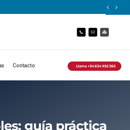


as
Contacto
Llama +34 634 952 365
es: guía práctica