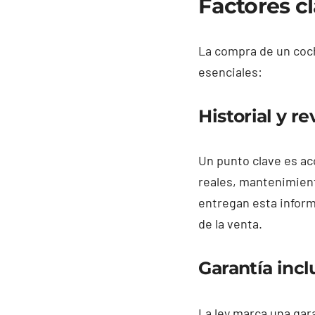
Factores cl
La compra de un coch
esenciales:
Historial y re
Un punto clave es ac
reales, mantenimien
entregan esta infor
de la venta.
Garantía incl
La ley marca una gar