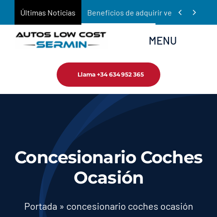
Saltar


Últimas Noticias
Beneficios de adquirir vehículos de oc
al
contenido
MENU
Llama +34 634 952 365
Inicio
Empresa
Tienda
Concesionario Coches
Servicios
Ocasión
Noticias
Portada
»
concesionario coches ocasión