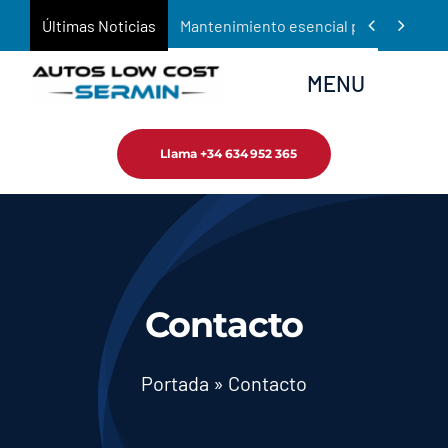
Saltar


Últimas Noticias
Mantenimiento esencial para prolongar 
al
contenido
MENU
Llama +34 634 952 365
Inicio
Empresa
Tienda
Contacto
Servicios
Portada
»
Contacto
Noticias