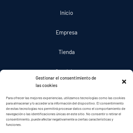
Inicio
Empresa
Tienda
Servicios
Gestionar el consentimiento de
las cookies
Noticias
Para ofrecer las mejores experiencias, utilizamos tecnologías como las cookies
para almacenar y/o acceder a la información del dispositivo. El consentimiento
de estas tecnologías nos permitirá procesar datos como el comportamiento de
Contacto
navegación o las identificaciones únicas en este sitio. No consentir o retirar el
consentimiento, puede afectar negativamente a ciertas características y
funciones.