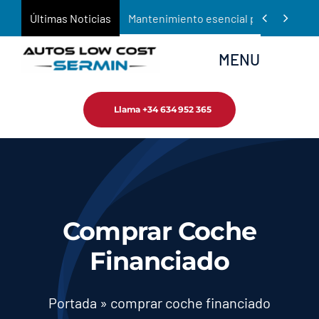
Saltar


Últimas Noticias
Mantenimiento esencial para prolongar 
al
contenido
MENU
Llama +34 634 952 365
Inicio
Empresa
Tienda
Comprar Coche
Servicios
Financiado
Noticias
Portada
»
comprar coche financiado