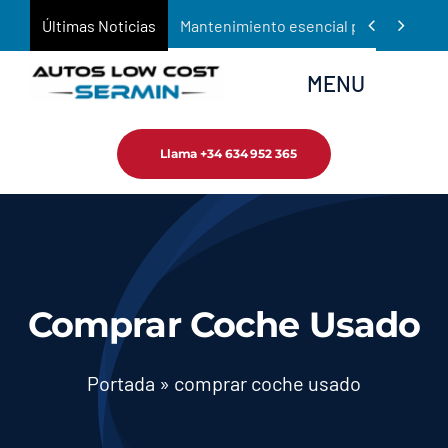
Saltar


Últimas Noticias
Mantenimiento esencial para prolongar 
al
contenido
MENU
Llama +34 634 952 365
Inicio
Empresa
Tienda
Comprar Coche Usado
Servicios
Portada
»
comprar coche usado
Noticias