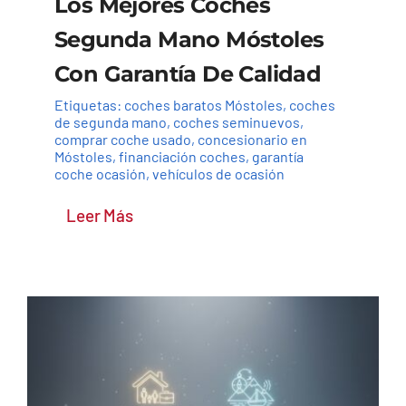
Los Mejores Coches
Segunda Mano Móstoles
Con Garantía De Calidad
Etiquetas:
coches baratos Móstoles
,
coches
de segunda mano
,
coches seminuevos
,
comprar coche usado
,
concesionario en
Móstoles
,
financiación coches
,
garantía
coche ocasión
,
vehículos de ocasión
Leer Más