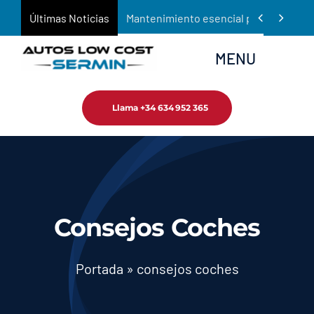
Saltar


Últimas Noticias
Mantenimiento esencial para prolongar 
al
contenido
MENU
Llama +34 634 952 365
Inicio
Empresa
Tienda
Consejos Coches
Servicios
Portada
»
consejos coches
Noticias