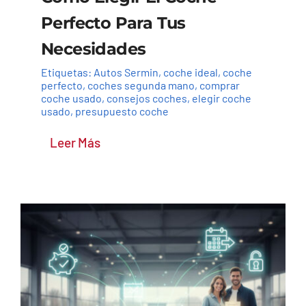
Perfecto Para Tus
Necesidades
Etiquetas:
Autos Sermin
,
coche ideal
,
coche
perfecto
,
coches segunda mano
,
comprar
coche usado
,
consejos coches
,
elegir coche
usado
,
presupuesto coche
Leer Más