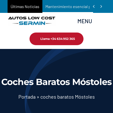
Saltar


Últimas Noticias
Mantenimiento esencial para prolongar 
al
contenido
MENU
Llama +34 634 952 365
Inicio
Empresa
Tienda
Coches Baratos Móstoles
Servicios
Portada
»
coches baratos Móstoles
Noticias