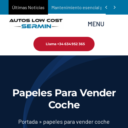
Saltar


Últimas Noticias
Mantenimiento esencial para prolongar 
al
contenido
MENU
Llama +34 634 952 365
Inicio
Empresa
Tienda
Papeles Para Vender
Servicios
Coche
Noticias
Portada
»
papeles para vender coche