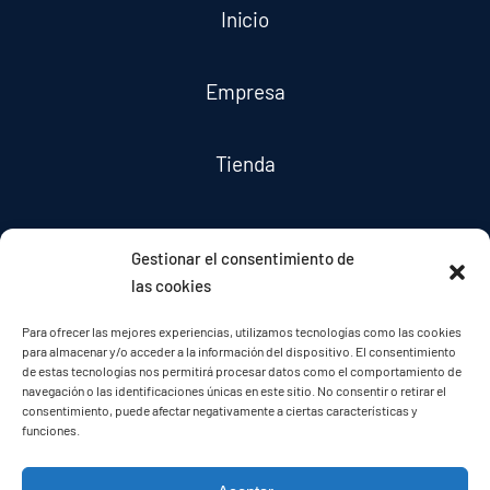
Inicio
Empresa
Tienda
Servicios
Gestionar el consentimiento de
las cookies
Noticias
Para ofrecer las mejores experiencias, utilizamos tecnologías como las cookies
para almacenar y/o acceder a la información del dispositivo. El consentimiento
de estas tecnologías nos permitirá procesar datos como el comportamiento de
Contacto
navegación o las identificaciones únicas en este sitio. No consentir o retirar el
consentimiento, puede afectar negativamente a ciertas características y
funciones.