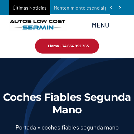
Saltar


Últimas Noticias
Mantenimiento esencial para prolongar 
al
contenido
MENU
Llama +34 634 952 365
Inicio
Empresa
Tienda
Coches Fiables Segunda
Servicios
Mano
Noticias
Portada
»
coches fiables segunda mano