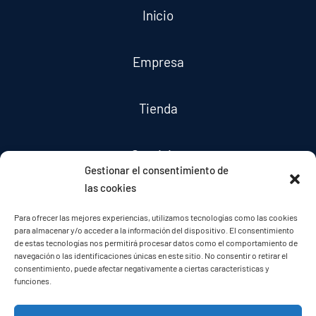
Inicio
Empresa
Tienda
Servicios
Gestionar el consentimiento de
las cookies
Noticias
Para ofrecer las mejores experiencias, utilizamos tecnologías como las cookies
para almacenar y/o acceder a la información del dispositivo. El consentimiento
de estas tecnologías nos permitirá procesar datos como el comportamiento de
Contacto
navegación o las identificaciones únicas en este sitio. No consentir o retirar el
consentimiento, puede afectar negativamente a ciertas características y
funciones.