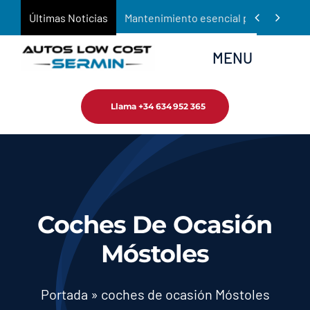
Saltar


Últimas Noticias
Mantenimiento esencial para prolongar 
al
contenido
MENU
Llama +34 634 952 365
Inicio
Empresa
Tienda
Coches De Ocasión
Servicios
Móstoles
Noticias
Portada
»
coches de ocasión Móstoles