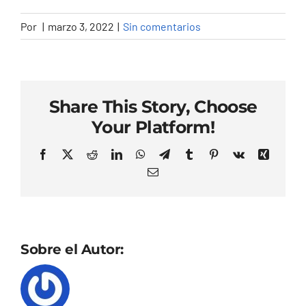
Por
|
marzo 3, 2022
|
Sin comentarios
Share This Story, Choose
Your Platform!
Facebook
X
Reddit
LinkedIn
WhatsApp
Telegram
Tumblr
Pinterest
Vk
Xing
Correo
electrónico
Sobre el Autor: